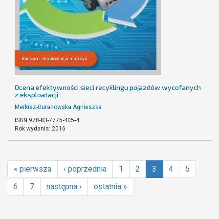
Budowa i eksploatacja maszyn
Ocena efektywności sieci recyklingu pojazdów wycofanych
z eksploatacji
Merkisz-Guranowska Agnieszka
ISBN 978-83-7775-405-4
Rok wydania: 2016
« pierwsza
‹ poprzednia
1
2
3
4
5
6
7
następna ›
ostatnia »