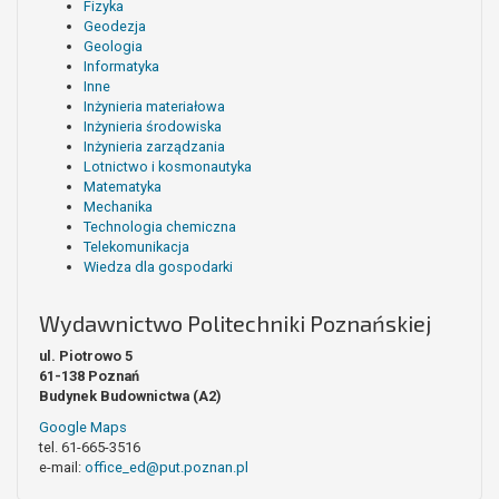
Fizyka
Geodezja
Geologia
Informatyka
Inne
Inżynieria materiałowa
Inżynieria środowiska
Inżynieria zarządzania
Lotnictwo i kosmonautyka
Matematyka
Mechanika
Technologia chemiczna
Telekomunikacja
Wiedza dla gospodarki
Wydawnictwo Politechniki Poznańskiej
ul. Piotrowo 5
61-138 Poznań
Budynek Budownictwa (A2)
Google Maps
tel. 61-665-3516
e-mail:
office_ed@put.poznan.pl