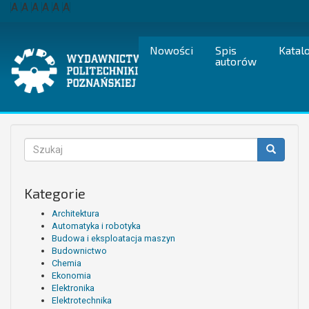
Przejdź
A
A
A
A
A
A
do
treści
Nowości
Spis
Katal
autorów
Formularz
wyszukiwania
Szukaj
Kategorie
Architektura
Automatyka i robotyka
Budowa i eksploatacja maszyn
Budownictwo
Chemia
Ekonomia
Elektronika
Elektrotechnika