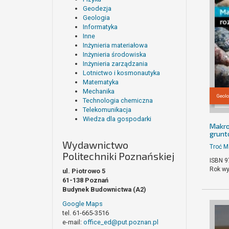
Geodezja
Geologia
Informatyka
Inne
Inżynieria materiałowa
Inżynieria środowiska
Inżynieria zarządzania
Lotnictwo i kosmonautyka
Matematyka
Mechanika
Geolo
Technologia chemiczna
Telekomunikacja
Wiedza dla gospodarki
Makro
grun
Wydawnictwo
Troć M
Politechniki Poznańskiej
ISBN 9
Rok wy
ul. Piotrowo 5
61-138 Poznań
Budynek Budownictwa (A2)
Google Maps
tel. 61-665-3516
e-mail:
office_ed@put.poznan.pl