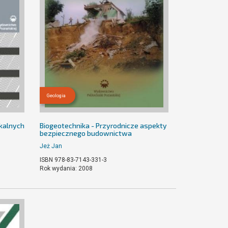
Geologia
skalnych
Biogeotechnika - Przyrodnicze aspekty
bezpiecznego budownictwa
Jeż Jan
ISBN 978-83-7143-331-3
Rok wydania: 2008