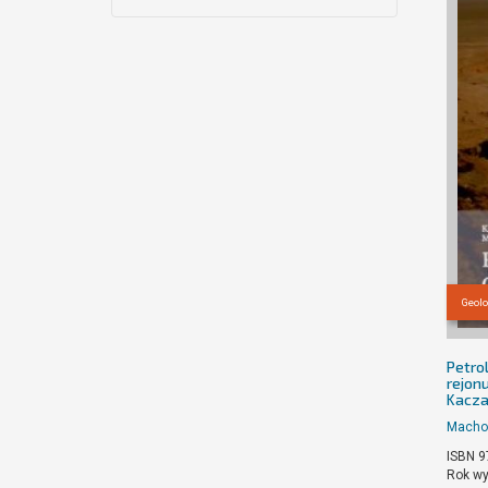
Geolo
Petro
rejon
Kacza
Macho
ISBN 9
Rok wy