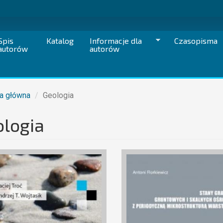
Spis
Katalog
Informacje dla
Czasopisma
autorów
autorów
a główna
Geologia
logia