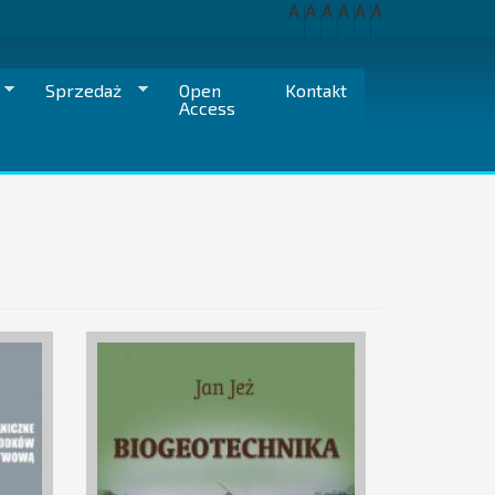
A
A
A
A
A
A
Sprzedaż
Open
Kontakt
Access