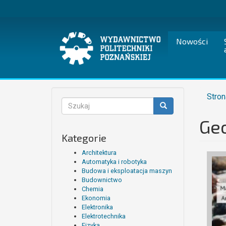
Przejdź
do
treści
Nowości
Stron
Formularz
wyszukiwania
Geo
Szukaj
Kategorie
Architektura
Automatyka i robotyka
Budowa i eksploatacja maszyn
Budownictwo
Chemia
Ekonomia
Elektronika
Elektrotechnika
Fizyka