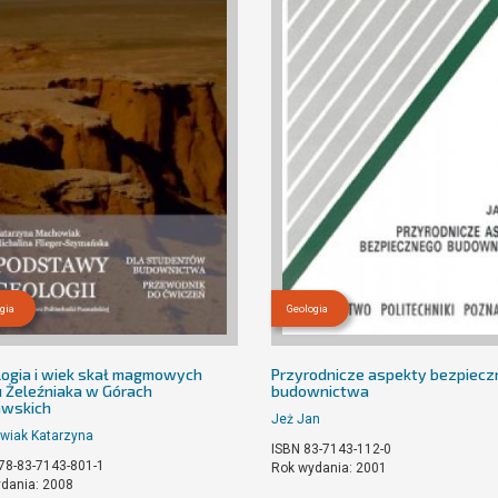
gia
Geologia
logia i wiek skał magmowych
Przyrodnicze aspekty bezpiec
u Żeleźniaka w Górach
budownictwa
wskich
Jeż Jan
wiak Katarzyna
ISBN 83-7143-112-0
78-83-7143-801-1
Rok wydania: 2001
dania: 2008