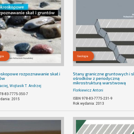
gia
Geologia
skopowe rozpoznawanie skał i
Stany graniczne gruntowych i 
tów
ośrodków z periodyczną
mikrostrukturą warstwową
aciej
,
Wojtasik T. Andrzej
Florkiewicz Antoni
78-83-7775-350-7
ISBN 978-83-7775-231-9
dania: 2015
Rok wydania: 2013