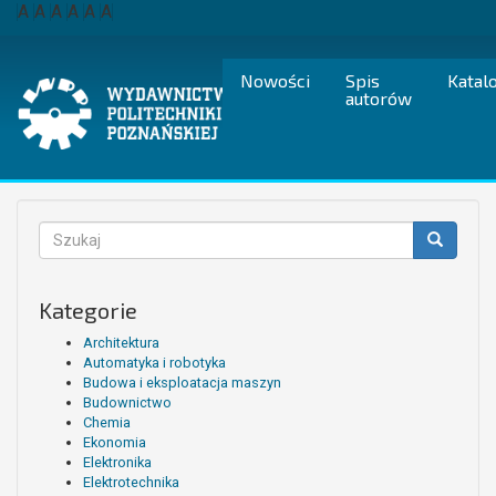
Przejdź
A
A
A
A
A
A
do
treści
Nowości
Spis
Katal
autorów
Formularz
wyszukiwania
Szukaj
Kategorie
Architektura
Automatyka i robotyka
Budowa i eksploatacja maszyn
Budownictwo
Chemia
Ekonomia
Elektronika
Elektrotechnika