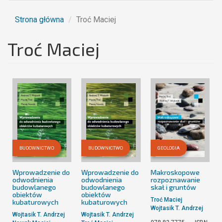
Strona główna
Troć Maciej
Troć Maciej
BUDOWNICTWO
BUDOWNICTWO
GEOLOGIA
Wprowadzenie do
Wprowadzenie do
Makroskopowe
odwodnienia
odwodnienia
rozpoznawanie
budowlanego
budowlanego
skał i gruntów
obiektów
obiektów
Troć Maciej
kubaturowych
kubaturowych
Wojtasik T. Andrzej
Wojtasik T. Andrzej
Wojtasik T. Andrzej