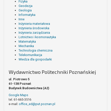
Fizyka
Geodezja
Geologia
Informatyka
Inne
Inżynieria materiałowa
Inżynieria środowiska
Inżynieria zarządzania
Lotnictwo i kosmonautyka
Matematyka
Mechanika
Technologia chemiczna
Telekomunikacja
Wiedza dla gospodarki
Wydawnictwo Politechniki Poznańskiej
ul. Piotrowo 5
61-138 Poznań
Budynek Budownictwa (A2)
Google Maps
tel. 61-665-3516
e-mail:
office_ed@put.poznan.pl