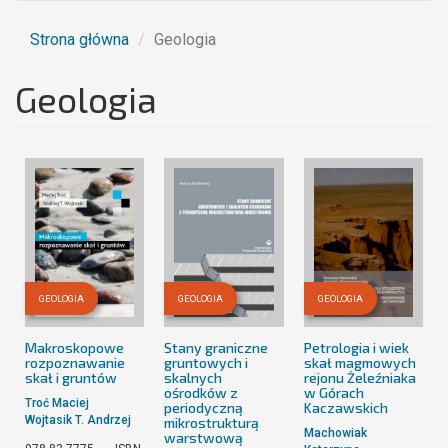
Strona główna
Geologia
Geologia
GEOLOGIA
GEOLOGIA
GEOLOGIA
Makroskopowe
Stany graniczne
Petrologia i wiek
rozpoznawanie
gruntowych i
skał magmowych
skał i gruntów
skalnych
rejonu Żeleźniaka
ośrodków z
w Górach
Troć Maciej
periodyczną
Kaczawskich
Wojtasik T. Andrzej
mikrostrukturą
Machowiak
warstwową