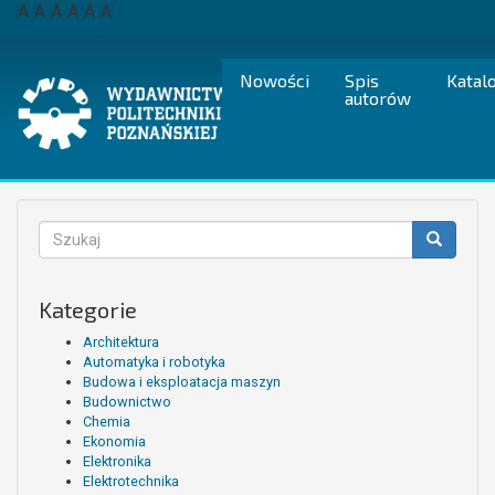
Przejdź
A
A
A
A
A
A
do
treści
Nowości
Spis
Katal
autorów
Formularz
wyszukiwania
Szukaj
Kategorie
Architektura
Automatyka i robotyka
Budowa i eksploatacja maszyn
Budownictwo
Chemia
Ekonomia
Elektronika
Elektrotechnika