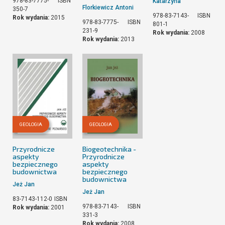
978-83-7775-
ISBN
Katarzyna
Florkiewicz Antoni
350-7
978-83-7143-
ISBN
Rok wydania:
2015
978-83-7775-
ISBN
801-1
231-9
Rok wydania:
2008
Rok wydania:
2013
GEOLOGIA
GEOLOGIA
Przyrodnicze
Biogeotechnika -
aspekty
Przyrodnicze
bezpiecznego
aspekty
budownictwa
bezpiecznego
budownictwa
Jeż Jan
Jeż Jan
83-7143-112-0
ISBN
978-83-7143-
ISBN
Rok wydania:
2001
331-3
Rok wydania:
2008