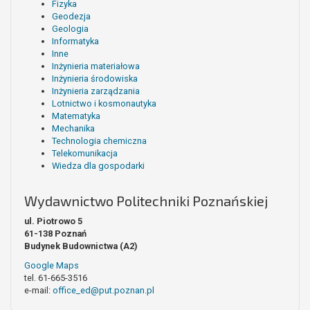
Fizyka
Geodezja
Geologia
Informatyka
Inne
Inżynieria materiałowa
Inżynieria środowiska
Inżynieria zarządzania
Lotnictwo i kosmonautyka
Matematyka
Mechanika
Technologia chemiczna
Telekomunikacja
Wiedza dla gospodarki
Wydawnictwo Politechniki Poznańskiej
ul. Piotrowo 5
61-138 Poznań
Budynek Budownictwa (A2)
Google Maps
tel. 61-665-3516
e-mail:
office_ed@put.poznan.pl