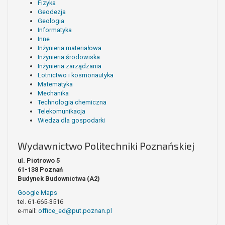
Fizyka
Geodezja
Geologia
Informatyka
Inne
Inżynieria materiałowa
Inżynieria środowiska
Inżynieria zarządzania
Lotnictwo i kosmonautyka
Matematyka
Mechanika
Technologia chemiczna
Telekomunikacja
Wiedza dla gospodarki
Wydawnictwo Politechniki Poznańskiej
ul. Piotrowo 5
61-138 Poznań
Budynek Budownictwa (A2)
Google Maps
tel. 61-665-3516
e-mail:
office_ed@put.poznan.pl