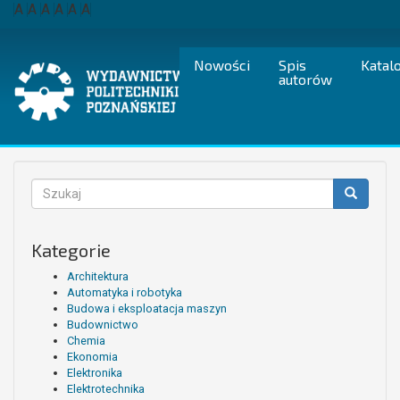
Przejdź
A
A
A
A
A
A
do
treści
Nowości
Spis
Katal
autorów
Formularz
wyszukiwania
Szukaj
Kategorie
Architektura
Automatyka i robotyka
Budowa i eksploatacja maszyn
Budownictwo
Chemia
Ekonomia
Elektronika
Elektrotechnika