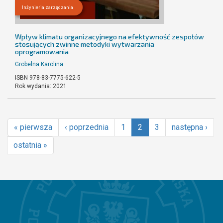
Inżynieria zarządzania
Wpływ klimatu organizacyjnego na efektywność zespołów
stosujących zwinne metodyki wytwarzania
oprogramowania
Grobelna Karolina
ISBN 978-83-7775-622-5
Rok wydania: 2021
« pierwsza
‹ poprzednia
1
2
3
następna ›
ostatnia »