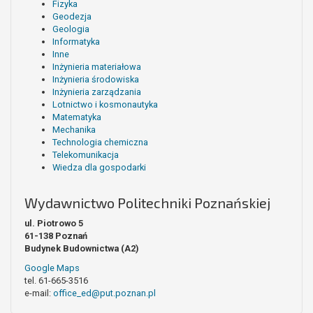
Fizyka
Geodezja
Geologia
Informatyka
Inne
Inżynieria materiałowa
Inżynieria środowiska
Inżynieria zarządzania
Lotnictwo i kosmonautyka
Matematyka
Mechanika
Technologia chemiczna
Telekomunikacja
Wiedza dla gospodarki
Wydawnictwo Politechniki Poznańskiej
ul. Piotrowo 5
61-138 Poznań
Budynek Budownictwa (A2)
Google Maps
tel. 61-665-3516
e-mail:
office_ed@put.poznan.pl