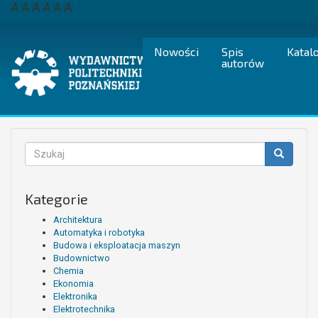
Przejdź
A
A
A
A
A
A
do
treści
Nowości
Spis
Katal
autorów
Formularz
wyszukiwania
Szukaj
Kategorie
Architektura
Automatyka i robotyka
Budowa i eksploatacja maszyn
Budownictwo
Chemia
Ekonomia
Elektronika
Elektrotechnika