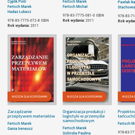
Cyplik Piotr
Fertsch Marek
Pawlak Na
Fertsch Marek
Fertsch Michał
Stachowi
Hadaś Łukasz
978‐83‐7775‐081‐0
ISBN
978‐83‐71
978‐83‐7775‐072‐8
ISBN
Rok wydania:
2011
Rok wydan
Rok wydania:
2011
WIEDZA DLA GOSPODARKI
WIEDZA DLA GOSPODARKI
WIEDZA 
Zarządzanie
Organizacja produkcji i
Projekto
przepływem materiałów
logistyki w przemyśle
łańcuch
samochodowym
Fertsch Marek
Fertsch M
Fertsch Marek
Gania Ireneusz
978-83-77
Golińska Paulina