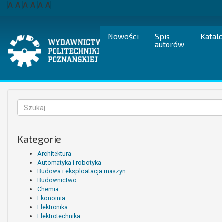
Przejdź
A
A
A
A
A
A
do
treści
Nowości
Spis
Katal
autorów
Formularz
wyszukiwania
Szukaj
Kategorie
Architektura
Automatyka i robotyka
Budowa i eksploatacja maszyn
Budownictwo
Chemia
Ekonomia
Elektronika
Elektrotechnika