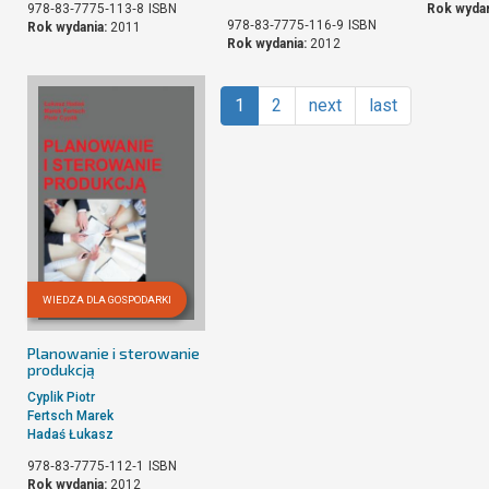
978‐83‐7775‐113‐8
ISBN
Rok wydan
978‐83‐7775‐116‐9
ISBN
Rok wydania:
2011
Rok wydania:
2012
1
2
next
last
WIEDZA DLA GOSPODARKI
Planowanie i sterowanie
produkcją
Cyplik Piotr
Fertsch Marek
Hadaś Łukasz
978‐83‐7775‐112‐1
ISBN
Rok wydania:
2012