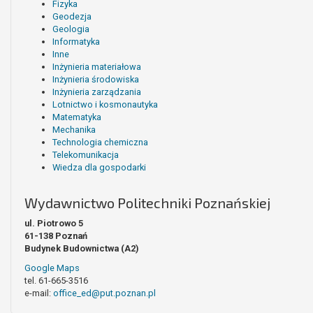
Fizyka
Geodezja
Geologia
Informatyka
Inne
Inżynieria materiałowa
Inżynieria środowiska
Inżynieria zarządzania
Lotnictwo i kosmonautyka
Matematyka
Mechanika
Technologia chemiczna
Telekomunikacja
Wiedza dla gospodarki
Wydawnictwo Politechniki Poznańskiej
ul. Piotrowo 5
61-138 Poznań
Budynek Budownictwa (A2)
Google Maps
tel. 61-665-3516
e-mail:
office_ed@put.poznan.pl