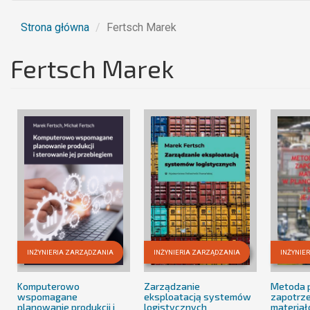
Strona główna
Fertsch Marek
Fertsch Marek
INŻYNIERIA ZARZĄDZANIA
INŻYNIERIA ZARZĄDZANIA
INŻYNIE
Komputerowo
Zarządzanie
Metoda 
wspomagane
eksploatacją systemów
zapotrz
planowanie produkcji i
logistycznych
materia