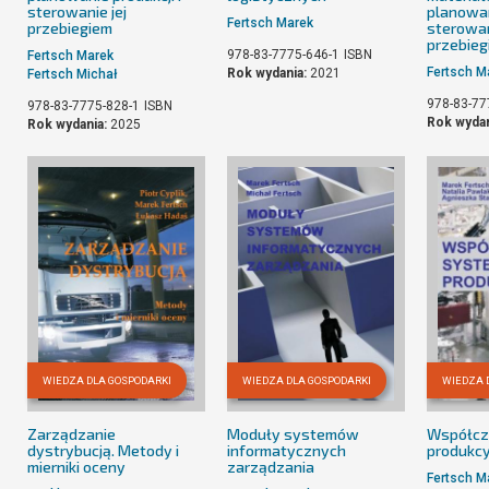
sterowanie jej
planowan
Fertsch Marek
przebiegiem
sterowan
przebieg
978-83-7775-646-1
ISBN
Fertsch Marek
Fertsch M
Rok wydania:
2021
Fertsch Michał
978-83-77
978-83-7775-828-1
ISBN
Rok wydan
Rok wydania:
2025
WIEDZA DLA GOSPODARKI
WIEDZA DLA GOSPODARKI
WIEDZA 
Zarządzanie
Moduły systemów
Współcz
dystrybucją. Metody i
informatycznych
produkcy
mierniki oceny
zarządzania
Fertsch M