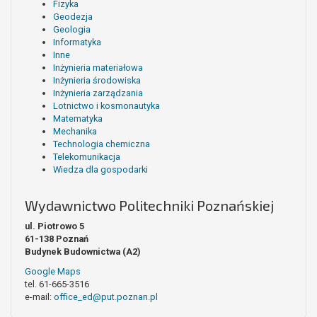
Fizyka
Geodezja
Geologia
Informatyka
Inne
Inżynieria materiałowa
Inżynieria środowiska
Inżynieria zarządzania
Lotnictwo i kosmonautyka
Matematyka
Mechanika
Technologia chemiczna
Telekomunikacja
Wiedza dla gospodarki
Wydawnictwo Politechniki Poznańskiej
ul. Piotrowo 5
61-138 Poznań
Budynek Budownictwa (A2)
Google Maps
tel. 61-665-3516
e-mail:
office_ed@put.poznan.pl