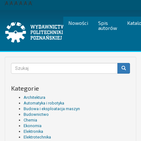
Przejdź
A
A
A
A
A
A
do
treści
Nowości
Spis
Katal
autorów
Formularz
wyszukiwania
Szukaj
Kategorie
Architektura
Automatyka i robotyka
Budowa i eksploatacja maszyn
Budownictwo
Chemia
Ekonomia
Elektronika
Elektrotechnika