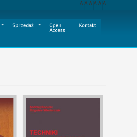
A
A
A
A
A
A
Sprzedaż
Open
Kontakt
Access