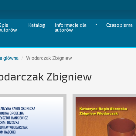
Spis
Katalog
Informacje dla
Czasopisma
autorów
autorów
a główna
Włodarczak Zbigniew
odarczak Zbigniew