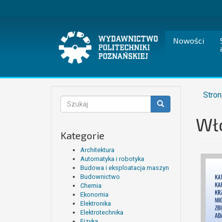
Przejdź
do
treści
Nowości
Stron
Formularz
wyszukiwania
Wł
Szukaj
Kategorie
Architektura
Automatyka i robotyka
Budowa i eksploatacja maszyn
Budownictwo
Chemia
Ekonomia
Elektronika
Elektrotechnika
Fizyka