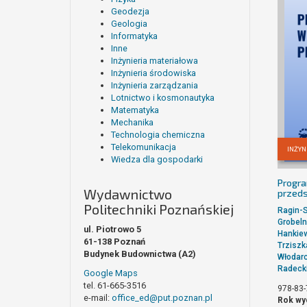
Geodezja
Geologia
Informatyka
Inne
Inżynieria materiałowa
Inżynieria środowiska
Inżynieria zarządzania
Lotnictwo i kosmonautyka
Matematyka
Mechanika
Technologia chemiczna
Telekomunikacja
INŻYN
Wiedza dla gospodarki
Progr
Wydawnictwo
przed
Politechniki Poznańskiej
Ragin-S
Grobeln
ul. Piotrowo 5
Hankiew
61-138 Poznań
Trziszk
Budynek Budownictwa (A2)
Włodar
Radeck
Google Maps
tel. 61-665-3516
978-83-
e-mail:
office_ed@put.poznan.pl
Rok wy