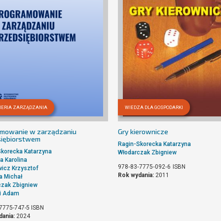
IERIA ZARZĄDZANIA
WIEDZA DLA GOSPODARKI
amowanie w zarządzaniu
Gry kierownicze
siębiorstwem
Ragin-Skorecka Katarzyna
korecka Katarzyna
Włodarczak Zbigniew
a Karolina
978‐83‐7775‐092‐6
ISBN
icz Krzysztof
Rok wydania:
2011
a Michał
czak Zbigniew
i Adam
7775-747-5
ISBN
dania:
2024