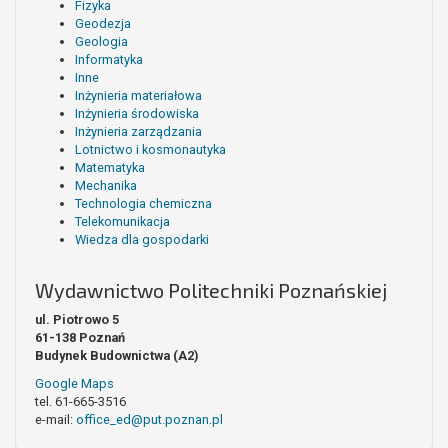
Fizyka
Geodezja
Geologia
Informatyka
Inne
Inżynieria materiałowa
Inżynieria środowiska
Inżynieria zarządzania
Lotnictwo i kosmonautyka
Matematyka
Mechanika
Technologia chemiczna
Telekomunikacja
Wiedza dla gospodarki
Wydawnictwo Politechniki Poznańskiej
ul. Piotrowo 5
61-138 Poznań
Budynek Budownictwa (A2)
Google Maps
tel. 61-665-3516
e-mail:
office_ed@put.poznan.pl