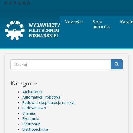
Przejdź
A
A
A
A
A
A
do
treści
Nowości
Spis
Katal
autorów
Formularz
wyszukiwania
Szukaj
Kategorie
Architektura
Automatyka i robotyka
Budowa i eksploatacja maszyn
Budownictwo
Chemia
Ekonomia
Elektronika
Elektrotechnika