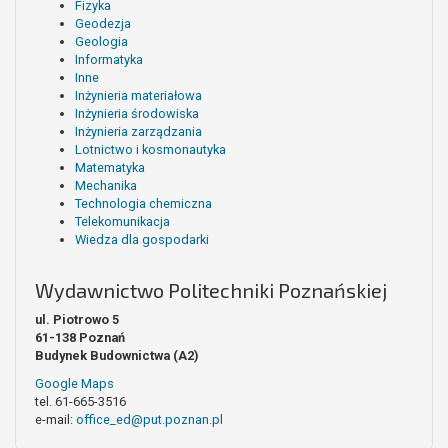
Fizyka
Geodezja
Geologia
Informatyka
Inne
Inżynieria materiałowa
Inżynieria środowiska
Inżynieria zarządzania
Lotnictwo i kosmonautyka
Matematyka
Mechanika
Technologia chemiczna
Telekomunikacja
Wiedza dla gospodarki
Wydawnictwo Politechniki Poznańskiej
ul. Piotrowo 5
61-138 Poznań
Budynek Budownictwa (A2)
Google Maps
tel. 61-665-3516
e-mail:
office_ed@put.poznan.pl