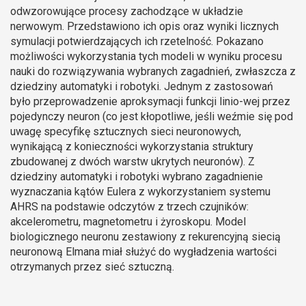
odwzorowujące procesy zachodzące w układzie
nerwowym. Przedstawiono ich opis oraz wyniki licznych
symulacji potwierdzających ich rzetelność. Pokazano
możliwości wykorzystania tych modeli w wyniku procesu
nauki do rozwiązywania wybranych zagadnień, zwłaszcza z
dziedziny automatyki i robotyki. Jednym z zastosowań
było przeprowadzenie aproksymacji funkcji linio-wej przez
pojedynczy neuron (co jest kłopotliwe, jeśli weźmie się pod
uwagę specyfikę sztucznych sieci neuronowych,
wynikającą z konieczności wykorzystania struktury
zbudowanej z dwóch warstw ukrytych neuronów). Z
dziedziny automatyki i robotyki wybrano zagadnienie
wyznaczania kątów Eulera z wykorzystaniem systemu
AHRS na podstawie odczytów z trzech czujników:
akcelerometru, magnetometru i żyroskopu. Model
biologicznego neuronu zestawiony z rekurencyjną siecią
neuronową Elmana miał służyć do wygładzenia wartości
otrzymanych przez sieć sztuczną.