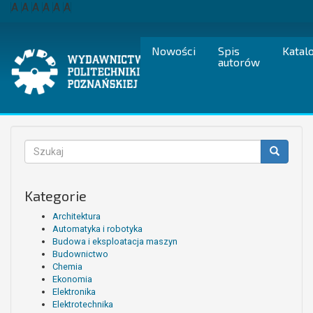
Przejdź
A
A
A
A
A
A
do
treści
Nowości
Spis
Katal
autorów
Formularz
wyszukiwania
Szukaj
Kategorie
Architektura
Automatyka i robotyka
Budowa i eksploatacja maszyn
Budownictwo
Chemia
Ekonomia
Elektronika
Elektrotechnika