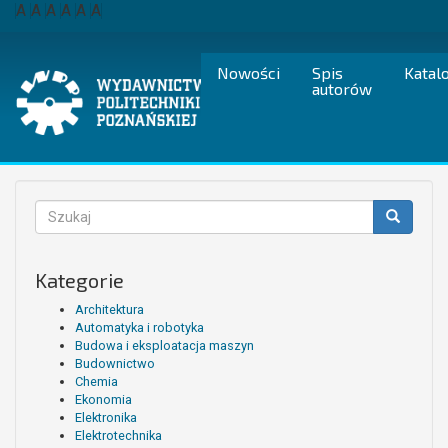
Przejdź
A
A
A
A
A
A
do
treści
Nowości
Spis
Katal
autorów
Formularz
wyszukiwania
Szukaj
Kategorie
Architektura
Automatyka i robotyka
Budowa i eksploatacja maszyn
Budownictwo
Chemia
Ekonomia
Elektronika
Elektrotechnika