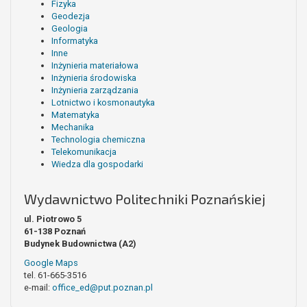
Fizyka
Geodezja
Geologia
Informatyka
Inne
Inżynieria materiałowa
Inżynieria środowiska
Inżynieria zarządzania
Lotnictwo i kosmonautyka
Matematyka
Mechanika
Technologia chemiczna
Telekomunikacja
Wiedza dla gospodarki
Wydawnictwo Politechniki Poznańskiej
ul. Piotrowo 5
61-138 Poznań
Budynek Budownictwa (A2)
Google Maps
tel. 61-665-3516
e-mail:
office_ed@put.poznan.pl