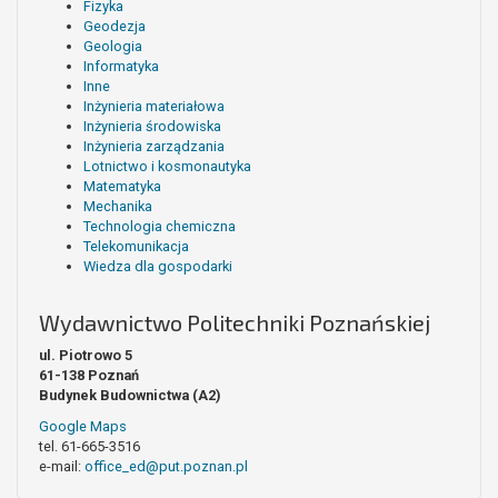
Fizyka
Geodezja
Geologia
Informatyka
Inne
Inżynieria materiałowa
Inżynieria środowiska
Inżynieria zarządzania
Lotnictwo i kosmonautyka
Matematyka
Mechanika
Technologia chemiczna
Telekomunikacja
Wiedza dla gospodarki
Wydawnictwo Politechniki Poznańskiej
ul. Piotrowo 5
61-138 Poznań
Budynek Budownictwa (A2)
Google Maps
tel. 61-665-3516
e-mail:
office_ed@put.poznan.pl