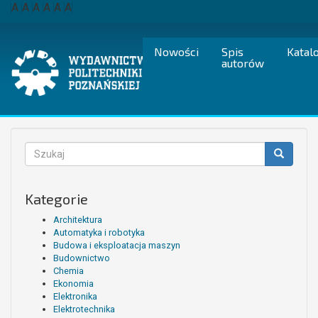
Przejdź
A
A
A
A
A
A
do
treści
Nowości
Spis
Katal
autorów
Formularz
wyszukiwania
Szukaj
Kategorie
Architektura
Automatyka i robotyka
Budowa i eksploatacja maszyn
Budownictwo
Chemia
Ekonomia
Elektronika
Elektrotechnika