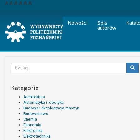
Przejdź
A
A
A
A
A
A
do
treści
Nowości
Spis
Katal
autorów
Formularz
wyszukiwania
Szukaj
Kategorie
Architektura
Automatyka i robotyka
Budowa i eksploatacja maszyn
Budownictwo
Chemia
Ekonomia
Elektronika
Elektrotechnika