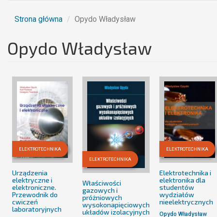
Strona główna
Opydo Władysław
Opydo Władysław
ELEKTROTECHNIKA
ELEKTROTECHNIKA
ELEKTROTECHNIKA
Urządzenia
Elektrotechnika i
elektryczne i
elektronika dla
Właściwości
elektroniczne.
studentów
gazowych i
Przewodnik do
wydziałów
próżniowych
cwiczeń
nieelektrycznych
wysokonapięciowych
laboratoryjnych
układów izolacyjnych
Opydo Władysław