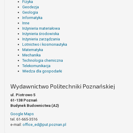
Fizyka
Geodezja
Geologia
Informatyka
Inne
Inżynieria materiałowa
Inżynieria środowiska
Inżynieria zarządzania
Lotnictwo i kosmonautyka
Matematyka
Mechanika
Technologia chemiczna
Telekomunikacja
Wiedza dla gospodarki
Wydawnictwo Politechniki Poznańskiej
ul. Piotrowo 5
61-138 Poznań
Budynek Budownictwa (A2)
Google Maps
tel. 61-665-3516
e-mail:
office_ed@put.poznan.pl