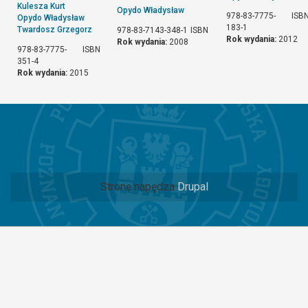
Kulesza Kurt
Opydo Władysław
978-83-7775-
ISB
Opydo Władysław
183-1
Twardosz Grzegorz
978-83-7143-348-1
ISBN
Rok wydania:
2012
Rok wydania:
2008
978-83-7775-
ISBN
351-4
Rok wydania:
2015
Stronę napędza
Drupal