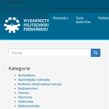
Przejdź
A
A
A
A
A
A
do
treści
Nowości
Spis
Katal
autorów
Formularz
wyszukiwania
Szukaj
Kategorie
Architektura
Automatyka i robotyka
Budowa i eksploatacja maszyn
Budownictwo
Chemia
Ekonomia
Elektronika
Elektrotechnika