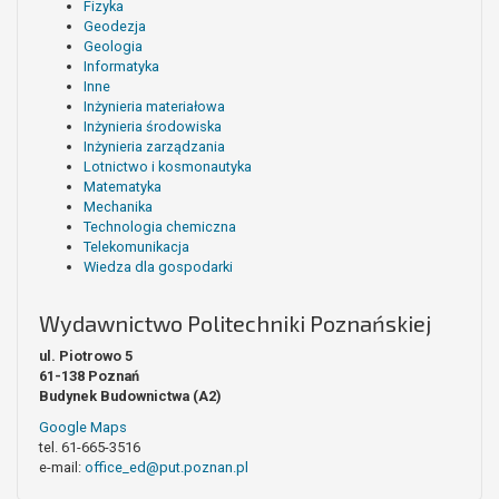
Fizyka
Geodezja
Geologia
Informatyka
Inne
Inżynieria materiałowa
Inżynieria środowiska
Inżynieria zarządzania
Lotnictwo i kosmonautyka
Matematyka
Mechanika
Technologia chemiczna
Telekomunikacja
Wiedza dla gospodarki
Wydawnictwo Politechniki Poznańskiej
ul. Piotrowo 5
61-138 Poznań
Budynek Budownictwa (A2)
Google Maps
tel. 61-665-3516
e-mail:
office_ed@put.poznan.pl