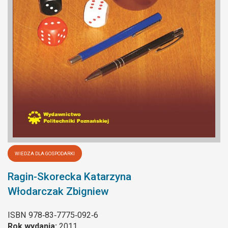
WIEDZA DLA GOSPODARKI
Ragin-Skorecka Katarzyna
Włodarczak Zbigniew
ISBN
978‐83‐7775‐092‐6
Rok wydania:
2011