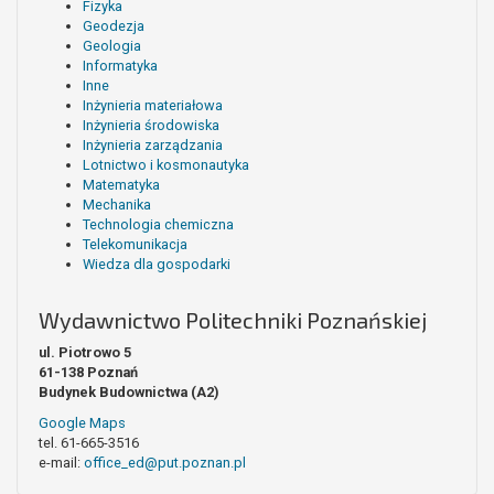
Fizyka
Geodezja
Geologia
Informatyka
Inne
Inżynieria materiałowa
Inżynieria środowiska
Inżynieria zarządzania
Lotnictwo i kosmonautyka
Matematyka
Mechanika
Technologia chemiczna
Telekomunikacja
Wiedza dla gospodarki
Wydawnictwo Politechniki Poznańskiej
ul. Piotrowo 5
61-138 Poznań
Budynek Budownictwa (A2)
Google Maps
tel. 61-665-3516
e-mail:
office_ed@put.poznan.pl