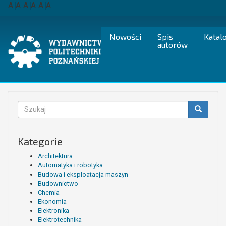
Przejdź
A
A
A
A
A
A
do
treści
Nowości
Spis
Katal
autorów
Formularz
wyszukiwania
Szukaj
Kategorie
Architektura
Automatyka i robotyka
Budowa i eksploatacja maszyn
Budownictwo
Chemia
Ekonomia
Elektronika
Elektrotechnika