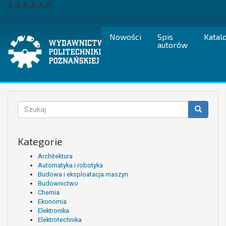
Przejdź
A
A
A
A
A
A
do
treści
Nowości
Spis
Katal
autorów
Formularz
wyszukiwania
Szukaj
Kategorie
Architektura
Automatyka i robotyka
Budowa i eksploatacja maszyn
Budownictwo
Chemia
Ekonomia
Elektronika
Elektrotechnika