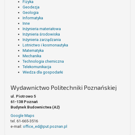
Fizyka
Geodezja
Geologia
Informatyka
Inne
Inżynieria materiałowa
Inżynieria środowiska
Inżynieria zarządzania
Lotnictwo i kosmonautyka
Matematyka
Mechanika
Technologia chemiczna
Telekomunikacja
Wiedza dla gospodarki
Wydawnictwo Politechniki Poznańskiej
ul. Piotrowo 5
61-138 Poznań
Budynek Budownictwa (A2)
Google Maps
tel. 61-665-3516
e-mail:
office_ed@put.poznan.pl