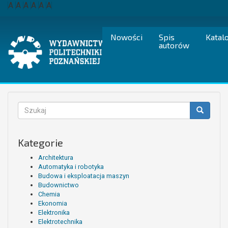
Przejdź
A
A
A
A
A
A
do
treści
Nowości
Spis
Katal
autorów
Formularz
wyszukiwania
Szukaj
Kategorie
Architektura
Automatyka i robotyka
Budowa i eksploatacja maszyn
Budownictwo
Chemia
Ekonomia
Elektronika
Elektrotechnika