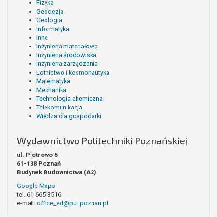
Fizyka
Geodezja
Geologia
Informatyka
Inne
Inżynieria materiałowa
Inżynieria środowiska
Inżynieria zarządzania
Lotnictwo i kosmonautyka
Matematyka
Mechanika
Technologia chemiczna
Telekomunikacja
Wiedza dla gospodarki
Wydawnictwo Politechniki Poznańskiej
ul. Piotrowo 5
61-138 Poznań
Budynek Budownictwa (A2)
Google Maps
tel. 61-665-3516
e-mail:
office_ed@put.poznan.pl